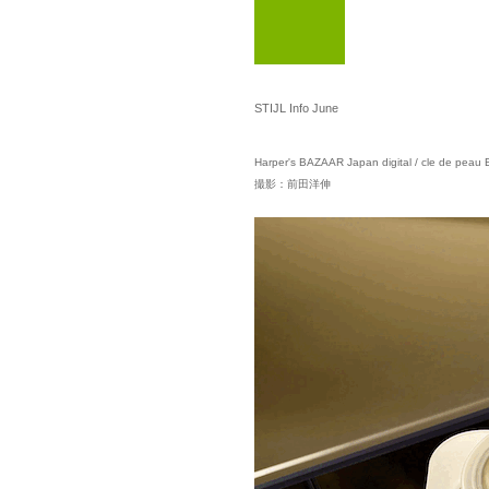
STIJL Info June
Harper's BAZAAR Japan digital / cle de pea
撮影：前田洋伸