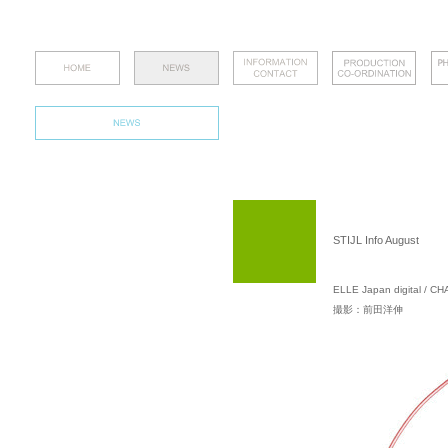
STIJL Info August
ELLE Japan digital / 
撮影：前田洋伸