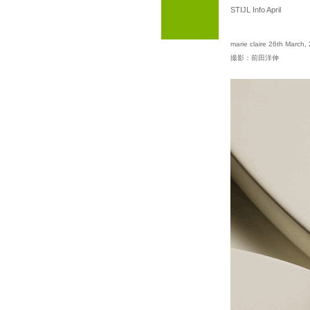
STIJL Info April
marie claire 26th Mar
撮影：前田洋伸