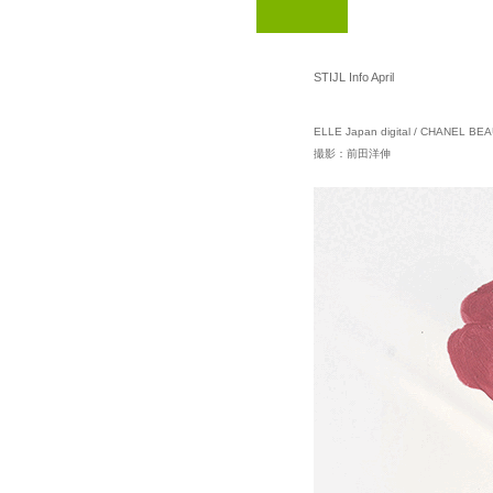
STIJL Info April
ELLE Japan digital / CHANEL BE
撮影：前田洋伸