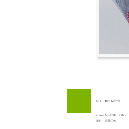
STIJL Info March
25ans April 2026 / Dior
撮影：前田洋伸