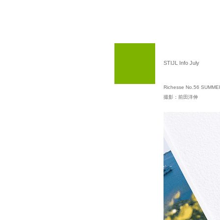
STIJL Info July
Richesse No.56 SUMM
撮影：前田洋伸