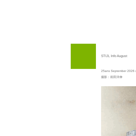
STIJL Info August
25ans September 2026
撮影：前田洋伸